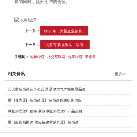
费的同时，提升用户的价值。
上一条 ：
2020年，大量企业都将...
下一条 ：
“批发商”将被淘汰，取而...
关键词：
地摊经济
社交互联网
分享经济
新零售
相关资讯
更多>>
会议室装饰画选什么合适 足够大气才能彰显品位
厦门各类厦门装饰画|厦门装饰画良联织带供应
厚版热固丝印价格-新款厚版热固丝印产品信息
厦门装饰画图片-供应福建紧俏的厦门装饰画