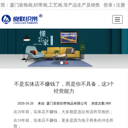
营：厦门装饰画,织带画,工艺画,等产品生产及销售
登录
注册
丨
很遗憾，因您的浏览器版本过低导致无法获得最佳浏览体验，推荐下载安装谷歌浏览器！
首页
公司介绍
产品展示
新闻动态
留言反馈
联系我们
首页
产品展示
不是实体店不赚钱了，而是你不具备，这3个
经营能力
2020-10-26
来自:
厦门良联织带饰品有限公司
浏览次数:909
在20年前，实体店不赚钱，大多都是选址有误所导致的；
在10年前，实体店不赚钱，更多是因为电子商务的冲击所
致；