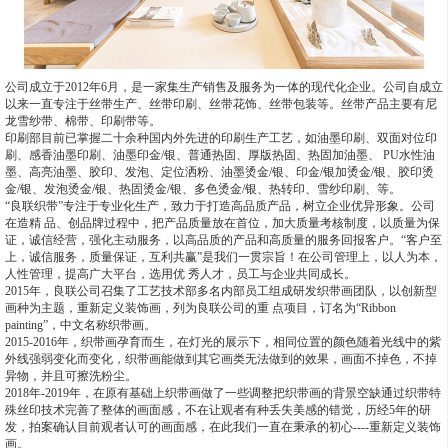
公司成立于2012年6月，是一家集生产销售及服务为一体的现代化企业。公司自成立
以来一直专注于丝带生产、丝带印刷、丝带花饰、丝带包装等。丝带产品主要有尼
龙雪纱带、棉带、印刷带等。
印刷部目前已掌握二十余种国内外先进的印刷生产工艺，如油墨印刷、双面对位印
刷、感香油墨印刷、油墨印金/银、普通热固、厚版热固、热固加油墨、 PU水性油
墨、高亮油墨、胶印、发泡、定位洒粉、油墨烫金/银、印金/银加烫金/银、胶印烫
金/银、发泡烫金/银、热固烫金/银、多色烫金/银、热转印、雪纱印刷、等。
“良联织带”专注于专业化生产，致力于打造高品质产品，树立企业优异形象。公司
在造精 品、创品牌过程中，把产品质量放在首位，加大质量考核制度，以质量为保
证，诚信经营，强化主动服务，以高品质的产品和高质量的服务回报客户。“客户至
上，诚信服务，质量保证，互利共赢”是我们一贯宗旨！在公司管理上，以人为本，
人性管理，提高广大平台，选用优 秀人才，员工与企业共同成长。
2015年，良联公司召集了工艺技术部多名内部员工组成研发织带画团队，以创新型
画种为主题，重新定义装饰画，列为良联公司的重 点项目，订名为“Ribbon
painting”，中文名称织带画。
2015-2016年，织带画孕育而生，在灯光的展示下，相同位置的颜色随着光线中的紫
外线强弱变化而变化，织带画能做到其它画类无法做到的效果，画面不掉色，不掉
异物，并且可擦洗粉尘。
2018年-2019年，在原有基础上织带画做了一些调整把织带画的背景空缺通过织带特
殊丝印技术完善了整体的画面感，不在让观者有种丢失美感的错觉，历经5年的研
发，拍案确认目前观者认可的画面感，在此我们一直在秉承的初心----重新定义装饰
画。